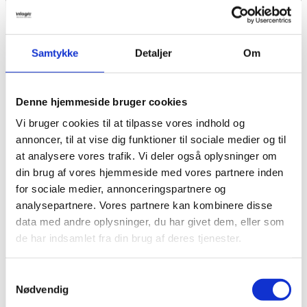
Substy – vikardækning
Med et stort udvalg af integrationer forbinder UMS sig nemt med
jeres nuværende it-landskab – fra skemalægningsværktøjer og
Samtykke
Detaljer
Om
læringsplatforme til printløsninger, fagsystemer og
kommunikationskanaler.
Vil du vide mere?
Denne hjemmeside bruger cookies
Vi bruger cookies til at tilpasse vores indhold og
annoncer, til at vise dig funktioner til sociale medier og til
Microsoft Teams til undervisning
at analysere vores trafik. Vi deler også oplysninger om
din brug af vores hjemmeside med vores partnere inden
Saml samarbejde og kommunikation ét sted Microsoft Teams er
blevet en uundværlig platform i skolen – både til undervisning,
for sociale medier, annonceringspartnere og
samarbejde og kommunikation.
analysepartnere. Vores partnere kan kombinere disse
data med andre oplysninger, du har givet dem, eller som
Vil du vide mere?
de har indsamlet fra din brug af deres tjenester.
UMS Hosting
Samtykkevalg
Nødvendig
Sikker og fleksibel hosting til skoler, kommuner og IT-teams. UMS