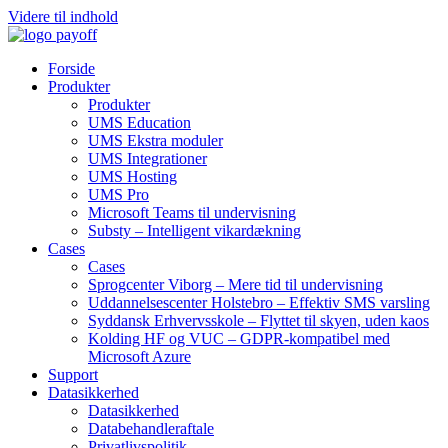
Videre til indhold
Forside
Produkter
Produkter
UMS Education
UMS Ekstra moduler
UMS Integrationer
UMS Hosting
UMS Pro
Microsoft Teams til undervisning
Substy – Intelligent vikardækning
Cases
Cases
Sprogcenter Viborg – Mere tid til undervisning
Uddannelsescenter Holstebro – Effektiv SMS varsling
Syddansk Erhvervsskole – Flyttet til skyen, uden kaos
Kolding HF og VUC – GDPR-kompatibel med
Microsoft Azure
Support
Datasikkerhed
Datasikkerhed
Databehandleraftale
Privatlivspolitik