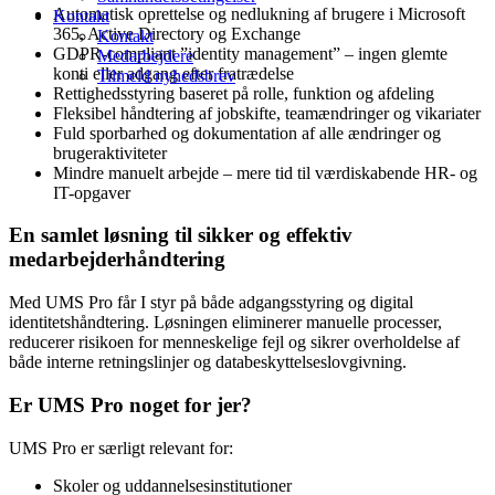
Automatisk oprettelse og nedlukning af brugere i Microsoft
Kontakt
365, Active Directory og Exchange
Kontakt
GDPR-compliant ”identity management” – ingen glemte
Medarbejdere
konti eller adgang efter fratrædelse
Tilmeld nyhedsbrev
Rettighedsstyring baseret på rolle, funktion og afdeling
Fleksibel håndtering af jobskifte, teamændringer og vikariater
Fuld sporbarhed og dokumentation af alle ændringer og
brugeraktiviteter
Mindre manuelt arbejde – mere tid til værdiskabende HR- og
IT-opgaver
En samlet løsning til sikker og effektiv
medarbejderhåndtering
Med UMS Pro får I styr på både adgangsstyring og digital
identitetshåndtering. Løsningen eliminerer manuelle processer,
reducerer risikoen for menneskelige fejl og sikrer overholdelse af
både interne retningslinjer og databeskyttelseslovgivning.
Er UMS Pro noget for jer?
UMS Pro er særligt relevant for:
Skoler og uddannelsesinstitutioner