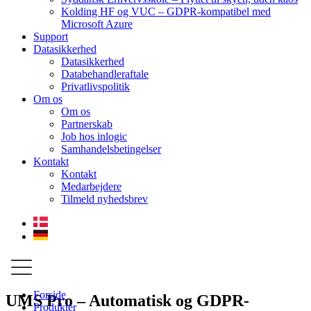
Kolding HF og VUC – GDPR-kompatibel med
Microsoft Azure
Support
Datasikkerhed
Datasikkerhed
Databehandleraftale
Privatlivspolitik
Om os
Om os
Partnerskab
Job hos inlogic
Samhandelsbetingelser
Kontakt
Kontakt
Medarbejdere
Tilmeld nyhedsbrev
Forside
UMS Pro – Automatisk og GDPR-
Produkter