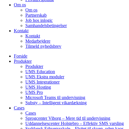
Om os
Om os
Partnerskab
Job hos inlogic
Samhandelsbetingelser
Kontakt
Kontakt
Medarbejdere
Tilmeld nyhedsbrev
Forside
Produkter
Produkter
UMS Education
UMS Ekstra moduler
UMS Integrationer
UMS Hosting
UMS Pro
Microsoft Teams til undervisning
Substy – Intelligent vikardækning
Cases
Cases
Sprogcenter Viborg – Mere tid til undervisning
Uddannelsescenter Holstebro – Effektiv SMS varsling
Syddansk Erhvervsskole – Flyttet til skyen, uden kaos