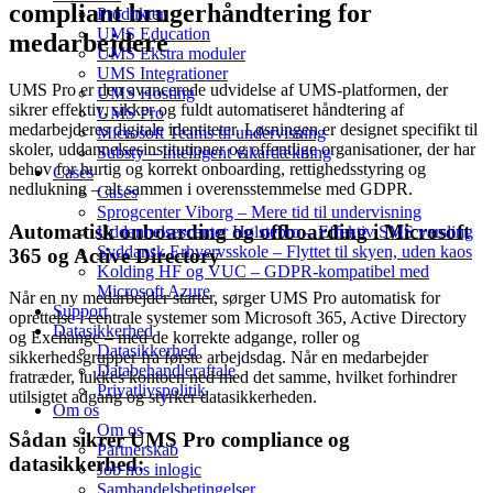
compliant brugerhåndtering for
Produkter
UMS Education
medarbejdere
UMS Ekstra moduler
UMS Integrationer
UMS Pro er den avancerede udvidelse af UMS-platformen, der
UMS Hosting
sikrer effektiv, sikker og fuldt automatiseret håndtering af
UMS Pro
medarbejderes digitale identiteter. Løsningen er designet specifikt til
Microsoft Teams til undervisning
skoler, uddannelsesinstitutioner og offentlige organisationer, der har
Substy – Intelligent vikardækning
behov for hurtig og korrekt onboarding, rettighedsstyring og
Cases
nedlukning – alt sammen i overensstemmelse med GDPR.
Cases
Sprogcenter Viborg – Mere tid til undervisning
Automatisk onboarding og offboarding i Microsoft
Uddannelsescenter Holstebro – Effektiv SMS varsling
Syddansk Erhvervsskole – Flyttet til skyen, uden kaos
365 og Active Directory
Kolding HF og VUC – GDPR-kompatibel med
Microsoft Azure
Når en ny medarbejder starter, sørger UMS Pro automatisk for
Support
oprettelse i centrale systemer som Microsoft 365, Active Directory
Datasikkerhed
og Exchange – med de korrekte adgange, roller og
Datasikkerhed
sikkerhedsgrupper fra første arbejdsdag. Når en medarbejder
Databehandleraftale
fratræder, lukkes kontoen ned med det samme, hvilket forhindrer
Privatlivspolitik
utilsigtet adgang og styrker datasikkerheden.
Om os
Om os
Sådan sikrer UMS Pro compliance og
Partnerskab
datasikkerhed:
Job hos inlogic
Samhandelsbetingelser