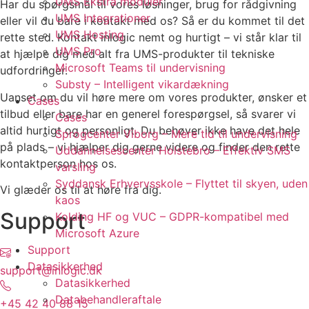
UMS Ekstra moduler
Har du spørgsmål til vores løsninger, brug for rådgivning
UMS Integrationer
eller vil du bare i kontakt med os? Så er du kommet til det
UMS Hosting
rette sted. Kontakt inlogic nemt og hurtigt – vi står klar til
UMS Pro
at hjælpe dig med alt fra UMS-produkter til tekniske
Microsoft Teams til undervisning
udfordringer.
Substy – Intelligent vikardækning
Uanset om du vil høre mere om vores produkter, ønsker et
Cases
tilbud eller bare har en generel forespørgsel, så svarer vi
Cases
altid hurtigt og personligt. Du behøver ikke have det hele
Sprogcenter Viborg – Mere tid til undervisning
på plads – vi hjælper dig gerne videre og finder den rette
Uddannelsescenter Holstebro – Effektiv SMS
kontaktperson hos os.
varsling
Syddansk Erhvervsskole – Flyttet til skyen, uden
Vi glæder os til at høre fra dig.
kaos
Support
Kolding HF og VUC – GDPR-kompatibel med
Microsoft Azure
Support
Datasikkerhed
support@inlogic.dk
Datasikkerhed
Databehandleraftale
+45 42 40 88 15