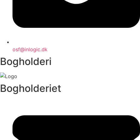
osf@inlogic.dk
Bogholderi
Bogholderiet