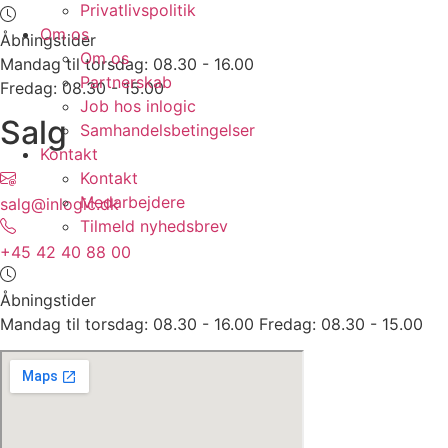
Privatlivspolitik
Om os
Åbningstider
Om os
Mandag til torsdag: 08.30 - 16.00
Partnerskab
Fredag: 08.30 - 15.00
Job hos inlogic
Salg
Samhandelsbetingelser
Kontakt
Kontakt
Medarbejdere
salg@inlogic.dk
Tilmeld nyhedsbrev
+45 42 40 88 00
Åbningstider
Mandag til torsdag: 08.30 - 16.00 Fredag: 08.30 - 15.00