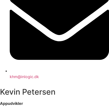
khm@inlogic.dk
Kevin Petersen
Appudvikler