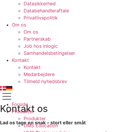
Datasikkerhed
Databehandleraftale
Privatlivspolitik
Om os
Om os
Partnerskab
Job hos inlogic
Samhandelsbetingelser
Kontakt
Kontakt
Medarbejdere
Tilmeld nyhedsbrev
Forside
Kontakt os
Produkter
Produkter
Lad os tage en snak – stort eller småt
UMS Education